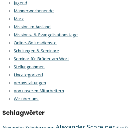
Jugend
Männerwochenende
Marx
Mission im Ausland
Missions- & Evangelisationstage
Online-Gottesdienste
Schulungen & Seminare
Seminar für Brüder am Wort
Stellungnahmen
Uncategorized
Veranstaltungen
Von unseren Mitarbeitern
Wir über uns
Schlagwörter
Alexander Schreiner
Alexander Scheiermann
Alex S