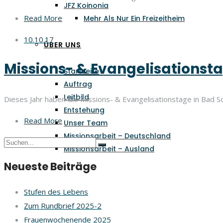
JFZ Koinonia
Read More
Mehr Als Nur Ein Freizeitheim
10.10.17
ÜBER UNS
Missions- & Evangelisationst
Startseite
Auftrag
Leitbild
Dieses Jahr haben die Missions- & Evangelisationstage in Bad S
Entstehung
Read More
Unser Team
Missionsarbeit – Deutschland
Missionsarbeit – Ausland
Neueste Beiträge
Stufen des Lebens
Zum Rundbrief 2025-2
Frauenwochenende 2025