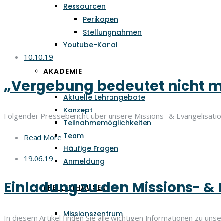
Ressourcen
Perikopen
Stellungnahmen
Youtube-Kanal
10.10.19
AKADEMIE
„Vergebung bedeutet nicht 
Aktuelle Lehrangebote
Konzept
Folgender Pressebericht über unsere Missions- & Evangelisatio
Teilnahmemöglichkeiten
Team
Read More
Häufige Fragen
19.06.19
Anmeldung
Einladung zu den Missions- &
FREIZEITHÄUSER
Missionszentrum
In diesem Artikel finden Sie alle wichtigen Informationen zu un