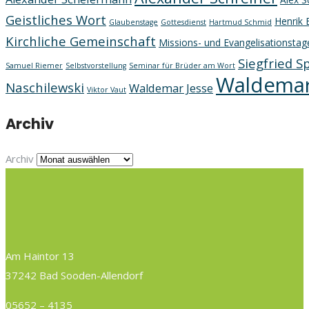
Geistliches Wort
Henrik 
Glaubenstage
Gottesdienst
Hartmud Schmid
Kirchliche Gemeinschaft
Missions- und Evangelisationstag
Siegfried S
Samuel Riemer
Selbstvorstellung
Seminar für Brüder am Wort
Waldemar
Naschilewski
Waldemar Jesse
Viktor Vaut
Archiv
Archiv
Am Haintor 13
37242 Bad Sooden-Allendorf
05652 – 4135