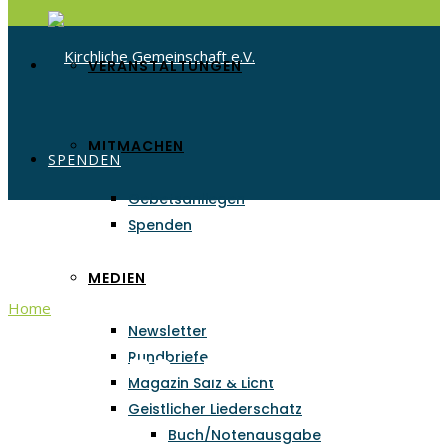
VERANSTALTUNGEN
MITMACHEN
SPENDEN
Gebetsanliegen
Spenden
MEDIEN
Home
Missions- und Evangelisationstage
Newsletter
Missions- und Evangeli
Rundbriefe
Magazin Salz & Licht
Geistlicher Liederschatz
Buch/Notenausgabe